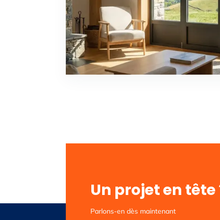
Un projet en tête
Parlons-en dès maintenant