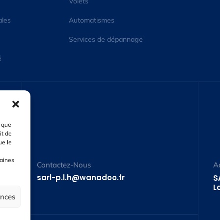
Volets
ales
Automatismes
Services de dépannage
é
s que
it de
ue le
taines
Contactez-Nous
A
sarl-p.l.h@wanadoo.fr
S
L
ences