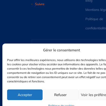
Blog
Suivre
Mentions lég
Politique de
confidentialit
Gérer le consentement
Pour offrir les meilleures expériences, nous utilisons des technologies telle
les cookies pour stocker et/ou accéder aux informations des appareils. Le fa
consentir à ces technologies nous permettra de traiter des données telles q
comportement de navigation ou les ID uniques sur ce site. Le fait de ne pas
consentir ou de retirer son consentement peut avoir un effet négatif sur cer
Appelez-Nous
caractéristiques et fonctions.
05 62 35 74 45
Accepter
Refuser
Voir les préfér
Politique de cookies