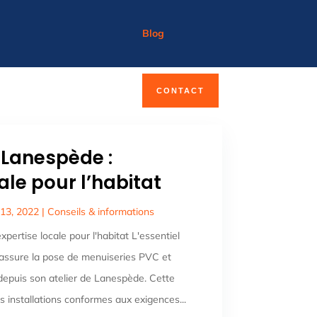
Blog
CONTACT
 Lanespède :
ale pour l’habitat
 13, 2022
|
Conseils & informations
pertise locale pour l'habitat L'essentiel
H assure la pose de menuiseries PVC et
depuis son atelier de Lanespède. Cette
es installations conformes aux exigences...