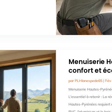
Menuiserie H
confort et é
par
PLHlanespede65
|
Fév
Menuiserie Hautes-Pyrénée
L'essentiel à retenir : La 
Hautes-Pyrénées requiert 
PVC, l'aluminium et le bois 