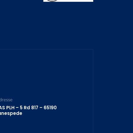
dresse
AS PLH – 5 Rd 817 – 65190
anespede