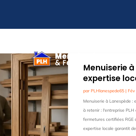
Menuiserie à
expertise loc
par
PLHlanespede65
|
Fév
Menuiserie à Lanespède : ex
à retenir : l'entreprise PL
fermetures certifiées RGE 
expertise locale garantit d