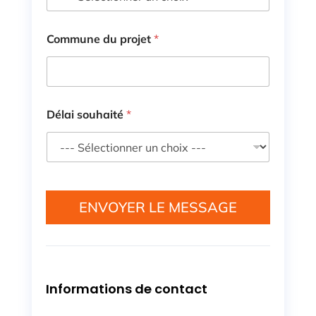
a
g
e
Commune du projet
*
p
r
o
j
e
t
Délai souhaité
*
S
é
l
e
c
t
ENVOYER LE MESSAGE
i
o
n
n
e
z
Informations de contact