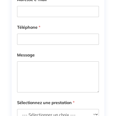
Téléphone
*
Message
M
Sélectionnez une prestation
*
e
s
s