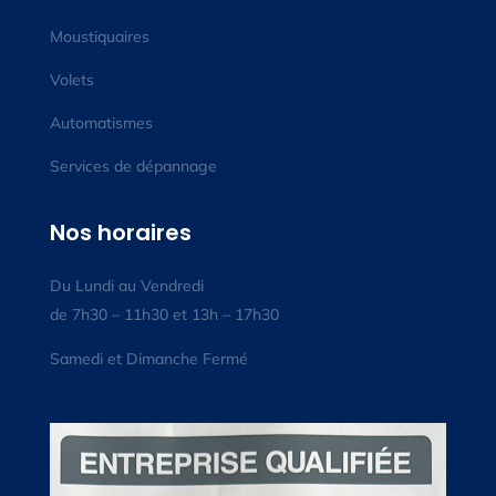
Moustiquaires
Volets
Automatismes
Services de dépannage
Nos horaires
Du Lundi au Vendredi
de 7h30 – 11h30 et 13h – 17h30
Samedi et Dimanche Fermé