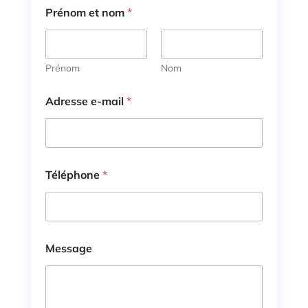
Prénom et nom
*
Prénom
Nom
A
Adresse e-mail
*
d
r
e
s
s
e
Téléphone
*
*
*
Message