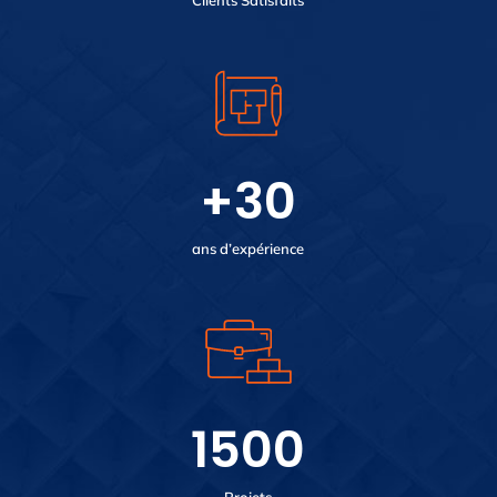
Clients Satisfaits
+
30
ans d’expérience
1500