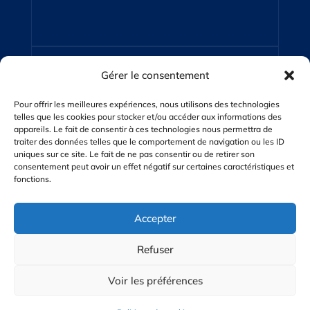
Gérer le consentement
Contactez-Nous

Pour offrir les meilleures expériences, nous utilisons des technologies
sarl-p.l.h@wanadoo.fr
telles que les cookies pour stocker et/ou accéder aux informations des
appareils. Le fait de consentir à ces technologies nous permettra de
traiter des données telles que le comportement de navigation ou les ID
uniques sur ce site. Le fait de ne pas consentir ou de retirer son
consentement peut avoir un effet négatif sur certaines caractéristiques et
fonctions.
Accepter
Adresse

SAS PLH – 5 Rd 817 – 65190
Refuser
Lanespede
Voir les préférences